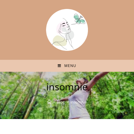
MENU
insomnie
>
Blog
>
insomnie